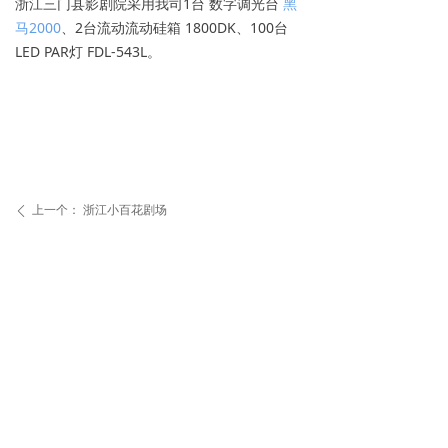
浙江三门县影剧院采用我司1台 数字调光台
黑
马2000
、2台流动流动硅箱 1800DK、100台
LED PAR灯 FDL-543L。
上一个：
浙江小百花剧场
ꄴ
下一个：
扬州广播电视总台
ꄲ
版权所有：
广州方达舞台设备有限公司
简体中文
ꀅ
粤ICP备05040694号-1
本网站由阿里云提供云计算及安全服务