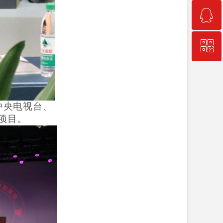
ꁗ
400-066-6016
ꀥ
QQ客服
微信二维码
中央电视台、
项目。