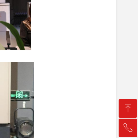
ꁸ
ꂅ
回到顶部