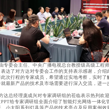
由
专委会主任、中央广播电视总台教授级高级工程
，表达了对方达对专委会工作的支持表示感谢，介绍
与此次行程的专家成员，希望通过实地考察，实时了
并就最新产品的技术及市场需要进行深入交流，进一
。
方达
总经理
庞成兴
对专家调研组的莅临表示热列欢
过PPT给专家调研组全面介
绍了
智能灯光网络一体化
柜、小太阳系列灯具等产品的技术亮点及应用案例效