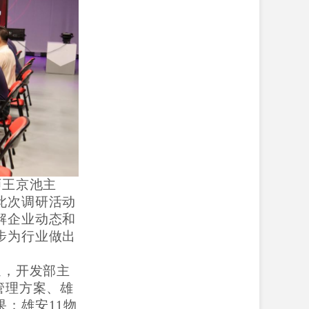
师王京池
主
此次调研活动
解企业动态和
步为行业做出
迎，
开发部主
管理方案、雄
果
；
雄安11物