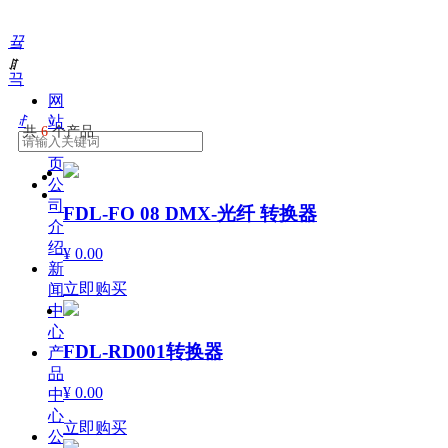
끀
ꁲ
끅
网
ꄙ
站
共
6
个产品
首
页
公
司
FDL-FO 08 DMX-光纤 转换器
介
绍
¥ 0.00
新
立即购买
闻
中
心
FDL-RD001转换器
产
品
¥ 0.00
中
心
立即购买
公